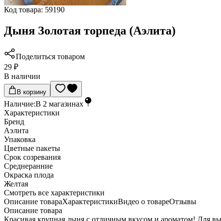
Код товара:
59190
Дыня Золотая торпеда (Аэлита)
Поделиться товаром
29 ₽
В наличии
В корзину
Наличие:
В
2
магазинах
Характеристики
Бренд
Аэлита
Упаковка
Цветные пакеты
Срок созревания
Среднеранние
Окраска плода
Желтая
Cмотреть все характеристики
Описание товара
Характеристики
Видео о товаре
Отзывы
Описание товара
Красивая крупная дыня с отличным вкусом и ароматом! Для вы