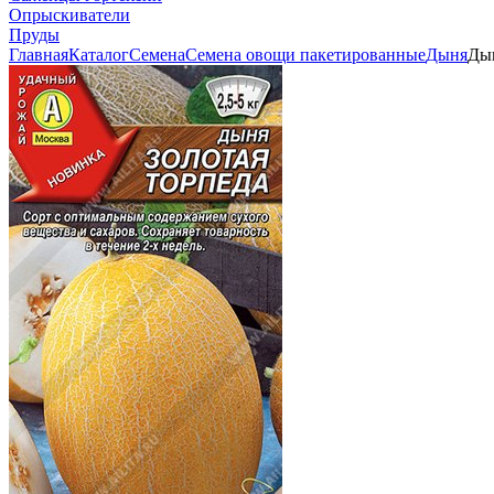
Опрыскиватели
Пруды
Главная
Каталог
Семена
Семена овощи пакетированные
Дыня
Дын