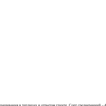
ращивания в теплицах и отрытом грунте. Сорт среднеранний – ф