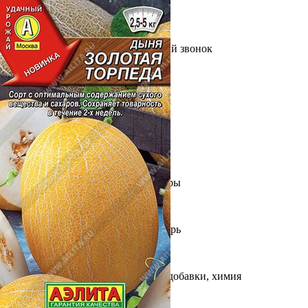
Выберите город
Обратный звонок
Заказать обратный звонок
Каталог
Семена
Грунты
Газонные травы, сидераты
Горшки, рассадники, аксессуары
Посадочный материал
Садовый инструмент, инвентарь
Консервирование
Средства защиты, удобрения, добавки, химия
Обустройство сада, декор