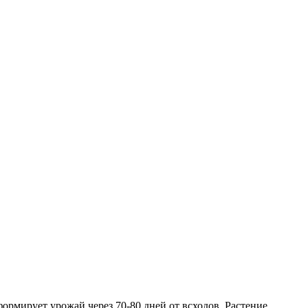
ормирует урожай через 70-80 дней от всходов. Растение