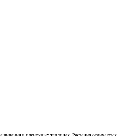
ращивания в пленочных теплицах. Растения отличаются