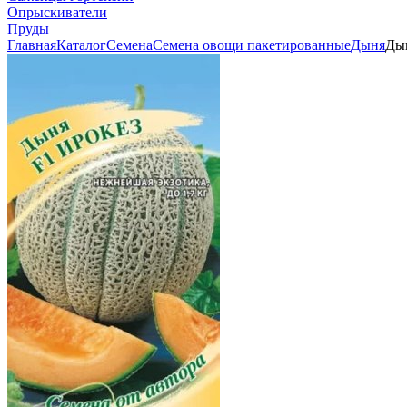
Опрыскиватели
Пруды
Главная
Каталог
Семена
Семена овощи пакетированные
Дыня
Дын