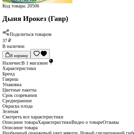
Код товара:
20506
Дыня Ирокез (Гавр)
Поделиться товаром
37 ₽
В наличии
В корзину
Наличие:
В
1
магазине
Характеристики
Бренд
Гавриш
Упаковка
Цветные пакеты
Срок созревания
Среднеранние
Окраска плода
Зеленая
Cмотреть все характеристики
Описание товара
Характеристики
Видео о товаре
Отзывы
Описание товара
Необычный оранжевый цвет мякоти. Новый среднеранний гибрид