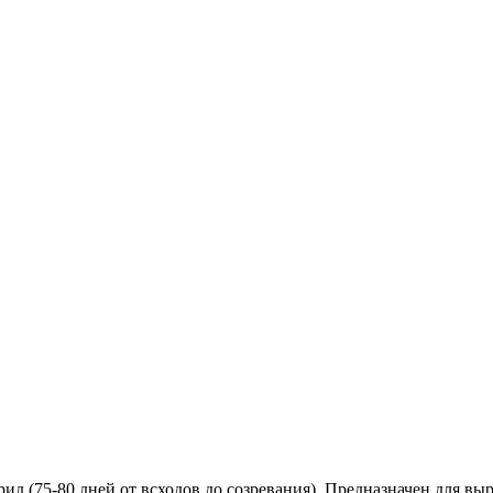
 (75-80 дней от всходов до созревания). Предназначен для вы