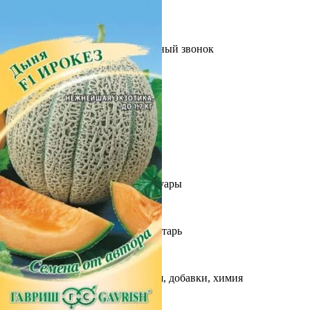
Выберите город
Обратный звонок
Заказать обратный звонок
Каталог
Семена
Грунты
Газонные травы, сидераты
Горшки, рассадники, аксессуары
Посадочный материал
Садовый инструмент, инвентарь
Консервирование
Средства защиты, удобрения, добавки, химия
Обустройство сада, декор