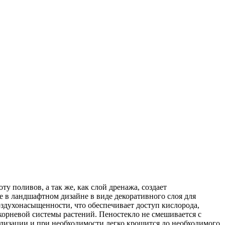
ту поливов, а так же, как слой дренажа, создает
е в ландшафтном дизайне в виде декоративного слоя для
оздухонасыщенности, что обеспечивает доступ кислорода,
 корневой системы растений. Пеностекло не смешивается с
рилизации и при необходимости легко крошится до необходимого