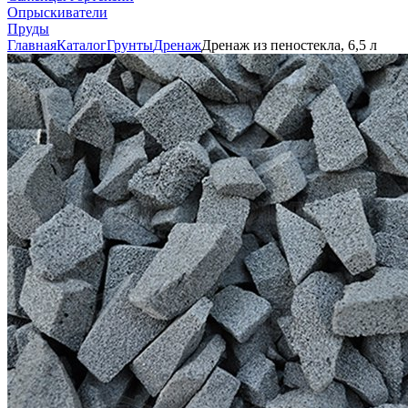
Опрыскиватели
Пруды
Главная
Каталог
Грунты
Дренаж
Дренаж из пеностекла, 6,5 л