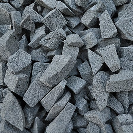
Выберите город
Обратный звонок
Заказать обратный звонок
Каталог
Семена
Грунты
Газонные травы, сидераты
Горшки, рассадники, аксессуары
Посадочный материал
Садовый инструмент, инвентарь
Консервирование
Средства защиты, удобрения, добавки, химия
Обустройство сада, декор