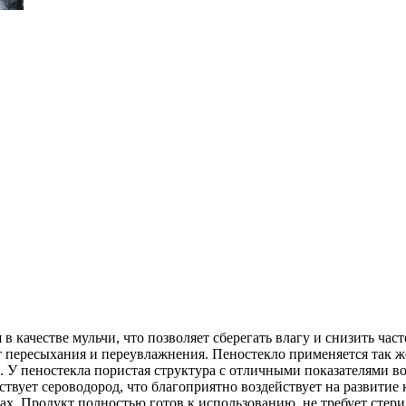
 качестве мульчи, что позволяет сберегать влагу и снизить часто
т пересыхания и переувлажнения. Пеностекло применяется так ж
. У пеностекла пористая структура с отличными показателями в
ствует сероводород, что благоприятно воздействует на развитие
ках. Продукт полностью готов к использованию, не требует сте