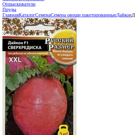
Опрыскиватели
Пруды
Главная
Каталог
Семена
Семена овощи пакетированные
Дайкон
Д