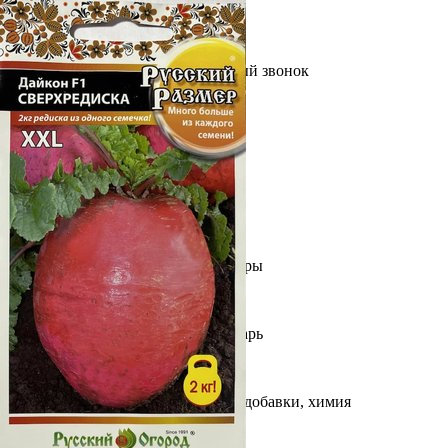
Выберите город
Обратный звонок
Заказать обратный звонок
Каталог
Семена
Грунты
Газонные травы, сидераты
Горшки, рассадники, аксессуары
Посадочный материал
Садовый инструмент, инвентарь
Консервирование
Средства защиты, удобрения, добавки, химия
Обустройство сада, декор