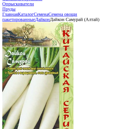
Опрыскиватели
Пруды
Главная
Каталог
Семена
Семена овощи
пакетированные
Дайкон
Дайкон Самурай (Алтай)