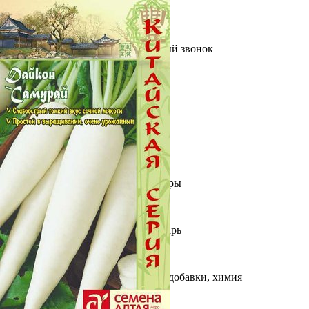
Выберите город
Обратный звонок
Заказать обратный звонок
Каталог
Семена
Грунты
Газонные травы, сидераты
Горшки, рассадники, аксессуары
Посадочный материал
Садовый инструмент, инвентарь
Консервирование
Средства защиты, удобрения, добавки, химия
Обустройство сада, декор