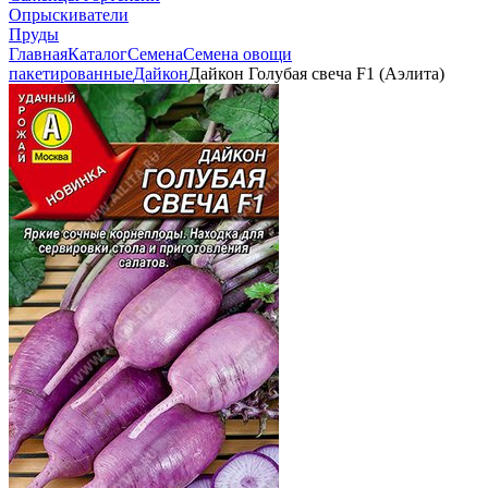
Опрыскиватели
Пруды
Главная
Каталог
Семена
Семена овощи
пакетированные
Дайкон
Дайкон Голубая свеча F1 (Аэлита)