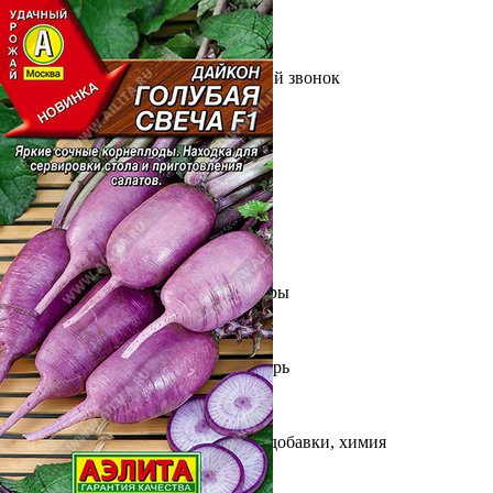
Выберите город
Обратный звонок
Заказать обратный звонок
Каталог
Семена
Грунты
Газонные травы, сидераты
Горшки, рассадники, аксессуары
Посадочный материал
Садовый инструмент, инвентарь
Консервирование
Средства защиты, удобрения, добавки, химия
Обустройство сада, декор