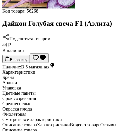
Код товара:
56268
Дайкон Голубая свеча F1 (Аэлита)
Поделиться товаром
44 ₽
В наличии
В корзину
Наличие:
В
5
магазинах
Характеристики
Бренд
Аэлита
Упаковка
Цветные пакеты
Срок созревания
Среднеспелые
Окраска плода
Фиолетовая
Cмотреть все характеристики
Описание товара
Характеристики
Видео о товаре
Отзывы
Описание товара