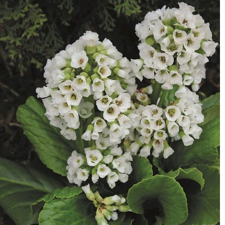
Выберите город
Обратный звонок
Заказать обратный звонок
Каталог
Семена
Грунты
Газонные травы, сидераты
Горшки, рассадники, аксессуары
Посадочный материал
Садовый инструмент, инвентарь
Консервирование
Средства защиты, удобрения, добавки, химия
Обустройство сада, декор