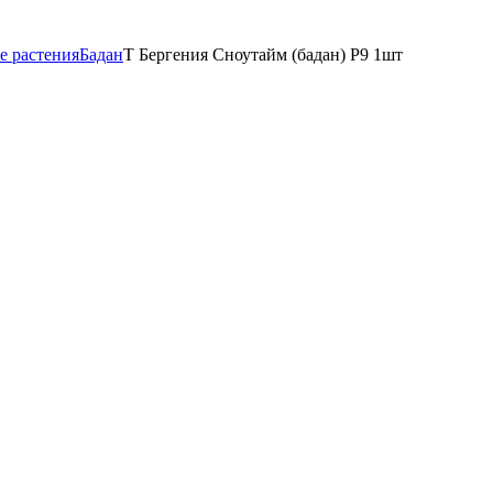
е растения
Бадан
Т Бергения Сноутайм (бадан) Р9 1шт