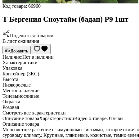
Код товара:
66960
Т Бергения Сноутайм (бадан) Р9 1шт
Поделиться товаром
В лист ожидания
Добавить
Наличие:
Нет в наличии
Характеристики
Упаковка
Контейнер (ЗКС)
Высота
Низкорослые
Местоположение
Теневыносливые
Окраска
Розовая
Cмотреть все характеристики
Описание товара
Характеристики
Видео о товаре
Отзывы
Описание товара
Многолетнее растение с зимующими листьями, которое отличает
суровому климату. Крупные, глянцевые, кожистые, темно-зеле