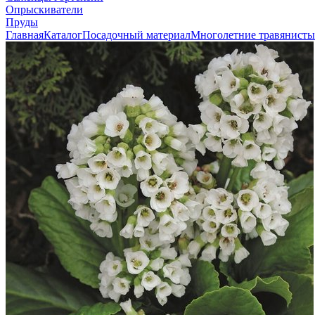
Опрыскиватели
Пруды
Главная
Каталог
Посадочный материал
Многолетние травянисты