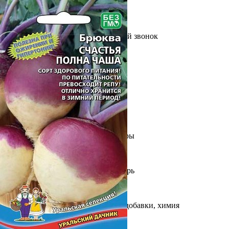
Выберите город
Обратный звонок
Заказать обратный звонок
Каталог
Семена
Грунты
Газонные травы, сидераты
Горшки, рассадники, аксессуары
Посадочный материал
Садовый инструмент, инвентарь
Консервирование
Средства защиты, удобрения, добавки, химия
Обустройство сада, декор