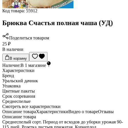
Код товара:
55912
Брюква Счастья полная чаша (УД)
Поделиться товаром
25 ₽
В наличии
В корзину
Наличие:
В
1
магазине
Характеристики
Бренд
Уральский дачник
Упаковка
Цветные пакеты
Срок созревания
Среднеспелые
Cмотреть все характеристики
Описание товара
Характеристики
Видео о товаре
Отзывы
Описание товара
Среднеспелый сорт. Период от всходов до уборки урожая 90-
115 дней. Розетка листьев прижатая. Корнеплод