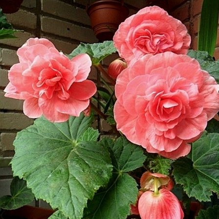
Выберите город
Обратный звонок
Заказать обратный звонок
Каталог
Семена
Грунты
Газонные травы, сидераты
Горшки, рассадники, аксессуары
Посадочный материал
Садовый инструмент, инвентарь
Консервирование
Средства защиты, удобрения, добавки, химия
Обустройство сада, декор