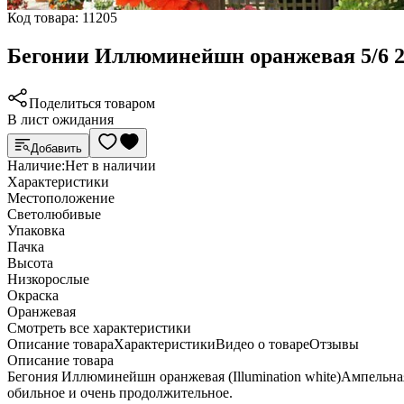
Код товара:
11205
Бегонии Иллюминейшн оранжевая 5/6 
Поделиться товаром
В лист ожидания
Добавить
Наличие:
Нет в наличии
Характеристики
Местоположение
Светолюбивые
Упаковка
Пачка
Высота
Низкорослые
Окраска
Оранжевая
Cмотреть все характеристики
Описание товара
Характеристики
Видео о товаре
Отзывы
Описание товара
Бегония Иллюминейшн оранжевая (Illumination white)Ампельная
обильное и очень продолжительное.