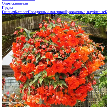
Опрыскиватели
Пруды
Главная
Каталог
Посадочный материал
Луковичные, клубневые
Б