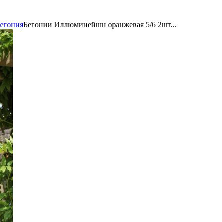
егония
Бегонии Иллюминейшн оранжевая 5/6 2шт...