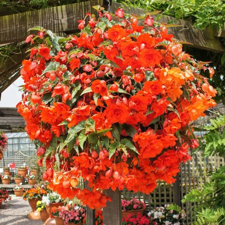
Выберите город
Обратный звонок
Заказать обратный звонок
Каталог
Семена
Грунты
Газонные травы, сидераты
Горшки, рассадники, аксессуары
Посадочный материал
Садовый инструмент, инвентарь
Консервирование
Средства защиты, удобрения, добавки, химия
Обустройство сада, декор