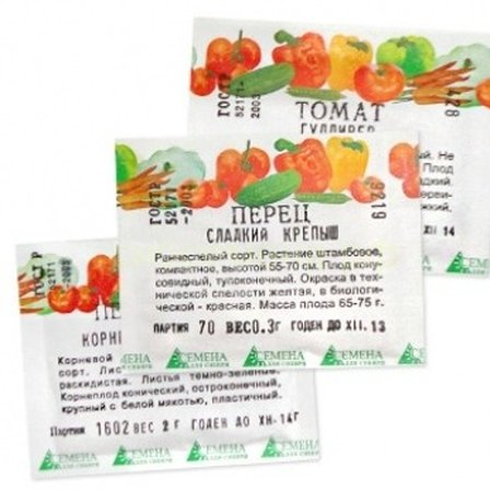
Выберите город
Обратный звонок
Заказать обратный звонок
Каталог
Семена
Грунты
Газонные травы, сидераты
Горшки, рассадники, аксессуары
Посадочный материал
Садовый инструмент, инвентарь
Консервирование
Средства защиты, удобрения, добавки, химия
Обустройство сада, декор