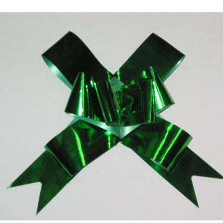
Выберите город
Обратный звонок
Заказать обратный звонок
Каталог
Семена
Грунты
Газонные травы, сидераты
Горшки, рассадники, аксессуары
Посадочный материал
Садовый инструмент, инвентарь
Консервирование
Средства защиты, удобрения, добавки, химия
Обустройство сада, декор