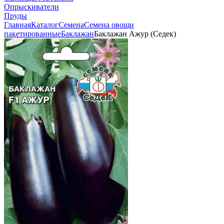
Опрыскиватели
Пруды
Главная
Каталог
Семена
Семена овощи
пакетированные
Баклажан
Баклажан Ажур (Седек)