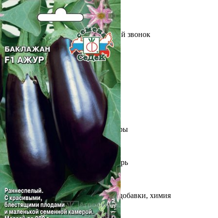
Выберите город
Обратный звонок
Заказать обратный звонок
Каталог
Семена
Грунты
Газонные травы, сидераты
Горшки, рассадники, аксессуары
Посадочный материал
Садовый инструмент, инвентарь
Консервирование
Средства защиты, удобрения, добавки, химия
Обустройство сада, декор