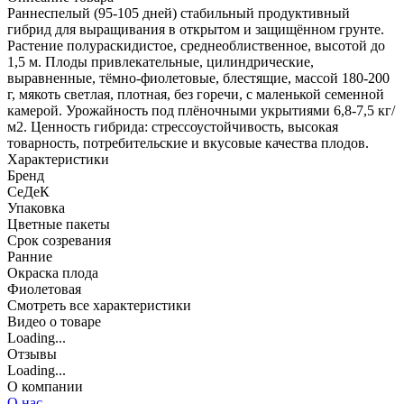
Раннеспелый (95-105 дней) стабильный продуктивный
гибрид для выращивания в открытом и защищённом грунте.
Растение полураскидистое, среднеоблиственное, высотой до
1,5 м. Плоды привлекательные, цилиндрические,
выравненные, тёмно-фиолетовые, блестящие, массой 180-200
г, мякоть светлая, плотная, без горечи, с маленькой семенной
камерой. Урожайность под плёночными укрытиями 6,8-7,5 кг/
м2. Ценность гибрида: стрессоустойчивость, высокая
товарность, потребительские и вкусовые качества плодов.
Характеристики
Бренд
СеДеК
Упаковка
Цветные пакеты
Срок созревания
Ранние
Окраска плода
Фиолетовая
Cмотреть все характеристики
Видео о товаре
Loading...
Отзывы
Loading...
О компании
О нас