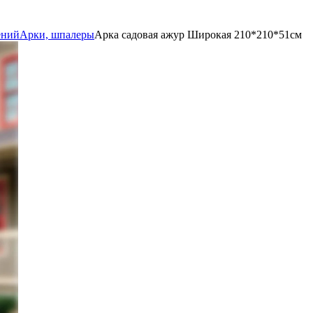
ений
Арки, шпалеры
Арка садовая ажур Широкая 210*210*51см