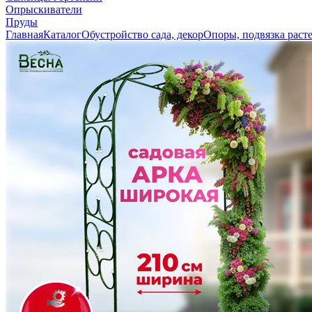
Опрыскиватели
Пруды
Главная
Каталог
Обустройство сада, декор
Опоры, подвязка раст