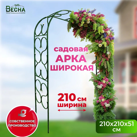
Выберите город
Обратный звонок
Заказать обратный звонок
Каталог
Семена
Грунты
Газонные травы, сидераты
Горшки, рассадники, аксессуары
Посадочный материал
Садовый инструмент, инвентарь
Консервирование
Средства защиты, удобрения, добавки, химия
Обустройство сада, декор