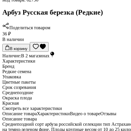
Арбуз Русская березка (Редкие)
Поделиться товаром
36 ₽
В наличии
В корзину
Наличие:
В
2
магазинах
Характеристики
Бренд
Редкие семена
Упаковка
Цветные пакеты
Срок созревания
Среднепоздние
Окраска плода
Красная
Cмотреть все характеристики
Описание товара
Характеристики
Видео о товаре
Отзывы
Описание товара
Среднепоздний сорт арбуза российской селекции тип Астрахан
на темно-зеленом фоне. Плоды крупные весом от 10 до 25 килог