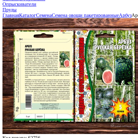
Опрыскиватели
Пруды
Главная
Каталог
Семена
Семена овощи пакетированные
Арбуз
Ар
Код товара:
62756