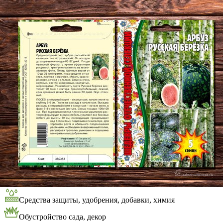
Выберите город
Обратный звонок
Заказать обратный звонок
Каталог
Семена
Грунты
Газонные травы, сидераты
Горшки, рассадники, аксессуары
Посадочный материал
Садовый инструмент, инвентарь
Консервирование
Средства защиты, удобрения, добавки, химия
Обустройство сада, декор