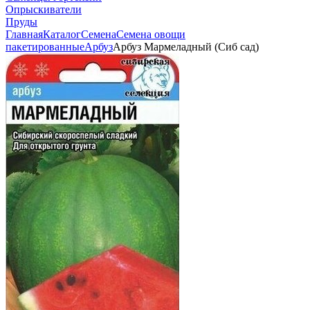
Опрыскиватели
Пруды
Главная
Каталог
Семена
Семена овощи
пакетированные
Арбуз
Арбуз Мармеладный (Сиб сад)