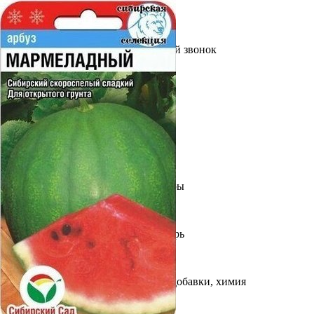
Выберите город
Обратный звонок
Заказать обратный звонок
Каталог
Семена
Грунты
Газонные травы, сидераты
Горшки, рассадники, аксессуары
Посадочный материал
Садовый инструмент, инвентарь
Консервирование
Средства защиты, удобрения, добавки, химия
Обустройство сада, декор