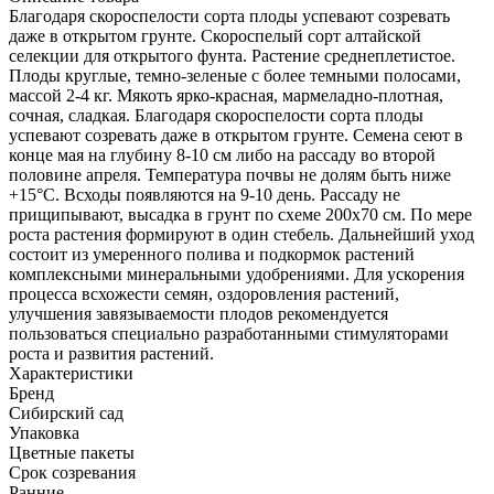
Благодаря скороспелости сорта плоды успевают созревать
даже в открытом грунте. Скороспелый сорт алтайской
селекции для открытого фунта. Растение среднеплетистое.
Плоды круглые, темно-зеленые с более темными полосами,
массой 2-4 кг. Мякоть ярко-красная, мармеладно-плотная,
сочная, сладкая. Благодаря скороспелости сорта плоды
успевают созревать даже в открытом грунте. Семена сеют в
конце мая на глубину 8-10 см либо на рассаду во второй
половине апреля. Температура почвы не долям быть ниже
+15°С. Всходы появляются на 9-10 день. Рассаду не
прищипывают, высадка в грунт по схеме 200x70 см. По мере
роста растения формируют в один стебель. Дальнейший уход
состоит из умеренного полива и подкормок растений
комплексными минеральными удобрениями. Для ускорения
процесса всхожести семян, оздоровления растений,
улучшения завязываемости плодов рекомендуется
пользоваться специально разработанными стимуляторами
роста и развития растений.
Характеристики
Бренд
Сибирский сад
Упаковка
Цветные пакеты
Срок созревания
Ранние