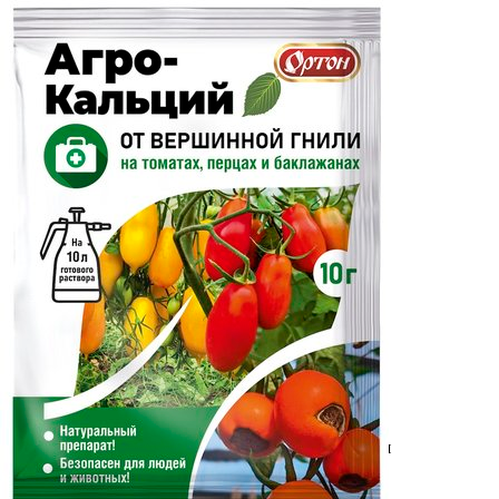
Выберите город
Обратный звонок
Заказать обратный звонок
Каталог
Семена
Грунты
Газонные травы, сидераты
Горшки, рассадники, аксессуары
Посадочный материал
Садовый инструмент, инвентарь
Консервирование
Средства защиты, удобрения, добавки, химия
Обустройство сада, декор