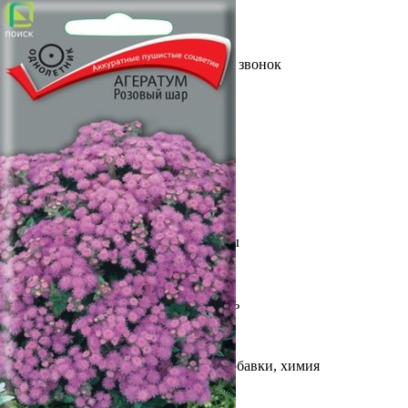
Выберите город
Обратный звонок
Заказать обратный звонок
Каталог
Семена
Грунты
Газонные травы, сидераты
Горшки, рассадники, аксессуары
Посадочный материал
Садовый инструмент, инвентарь
Консервирование
Средства защиты, удобрения, добавки, химия
Обустройство сада, декор