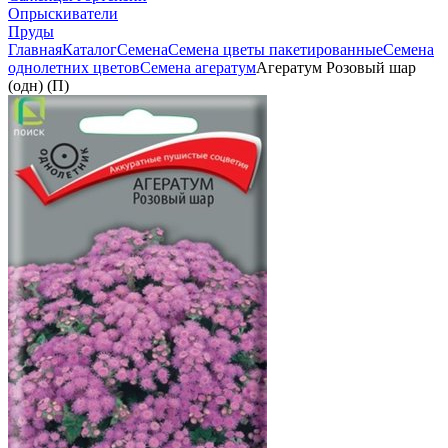
Опрыскиватели
Пруды
Главная
Каталог
Семена
Семена цветы пакетированные
Семена
однолетних цветов
Семена агератум
Агератум Розовый шар
(одн) (П)