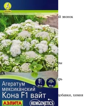
Выберите город
Обратный звонок
Заказать обратный звонок
Каталог
Семена
Грунты
Газонные травы, сидераты
Горшки, рассадники, аксессуары
Посадочный материал
Садовый инструмент, инвентарь
Консервирование
Средства защиты, удобрения, добавки, химия
Обустройство сада, декор