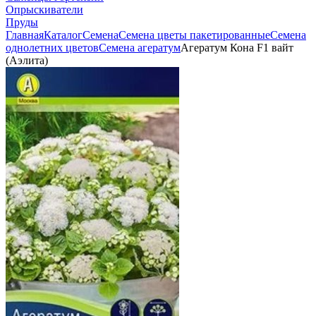
Опрыскиватели
Пруды
Главная
Каталог
Семена
Семена цветы пакетированные
Семена
однолетних цветов
Семена агератум
Агератум Кона F1 вайт
(Аэлита)