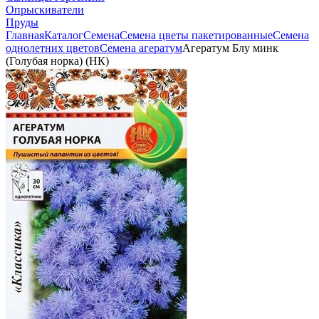
Опрыскиватели
Пруды
Главная
Каталог
Семена
Семена цветы пакетированные
Семена
однолетних цветов
Семена агератум
Агератум Блу минк
(Голубая норка) (НК)