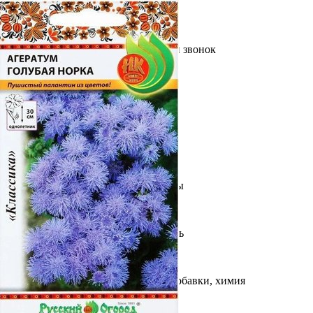
Выберите город
Обратный звонок
Заказать обратный звонок
Каталог
Семена
Грунты
Газонные травы, сидераты
Горшки, рассадники, аксессуары
Посадочный материал
Садовый инструмент, инвентарь
Консервирование
Средства защиты, удобрения, добавки, химия
Обустройство сада, декор