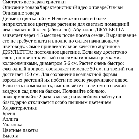
Cмотреть все характеристики
Описание товара
Характеристики
Видео о товаре
Отзывы
Описание товара
Диаметр цветка 5-6 см Невозможно найти более
неприхотливое цветущее растение для светлых помещений,
чем комнатный клен (абутилон). Абутилон ДЖУЛЬЕТТА
зацветает через 4-5 месяцев после посева семян. Выращивание
его не требует опыта и вполне по силам начинающему
цветоводу. Самое привлекательное качество абутилона
ДЖУЛЬЕТТА; постоянное цветение. Если ему достаточно
света, он цветет круглый год симпатичными цветками-
колокольчиками, диаметром 5-6 см. Растет очень быстро;
ежегодный прирост составляет не менее 50 см, на третий год
достигает 150 см. Для сохранения компактной формы
взрослых растений их побеги по весне укорачивают вдвое.
Если есть возможность, выставляйте его летом на свежий
воздух в сад или на балкон. Поливайте обильно,
подкармливайте 2 раза в месяц; на малейшую заботу он
благодарно откликается особо пышным цветением.
Характеристики
Бренд
Аэлита
Упаковка
Цветные пакеты
Высота