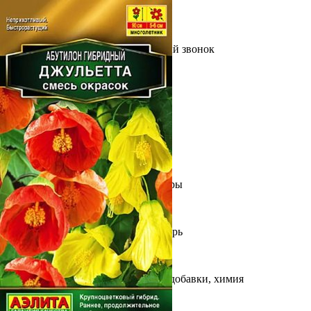
Выберите город
Обратный звонок
Заказать обратный звонок
Каталог
Семена
Грунты
Газонные травы, сидераты
Горшки, рассадники, аксессуары
Посадочный материал
Садовый инструмент, инвентарь
Консервирование
Средства защиты, удобрения, добавки, химия
Обустройство сада, декор