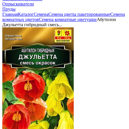
Опрыскиватели
Пруды
Главная
Каталог
Семена
Семена цветы пакетированные
Семена
комнатных цветов
Семена комнатные цветущие
Абутилон
Джульетта гибридный смесь...