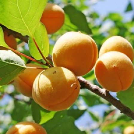
Выберите город
Обратный звонок
Заказать обратный звонок
Каталог
Семена
Грунты
Газонные травы, сидераты
Горшки, рассадники, аксессуары
Посадочный материал
Садовый инструмент, инвентарь
Консервирование
Средства защиты, удобрения, добавки, химия
Обустройство сада, декор