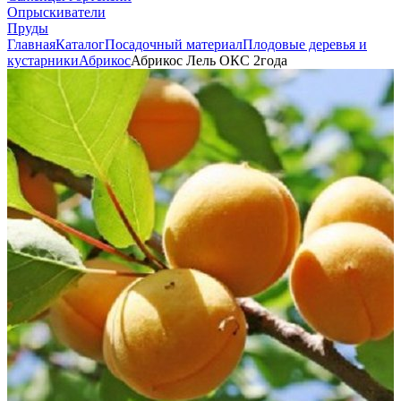
Опрыскиватели
Пруды
Главная
Каталог
Посадочный материал
Плодовые деревья и
кустарники
Абрикос
Абрикос Лель ОКС 2года