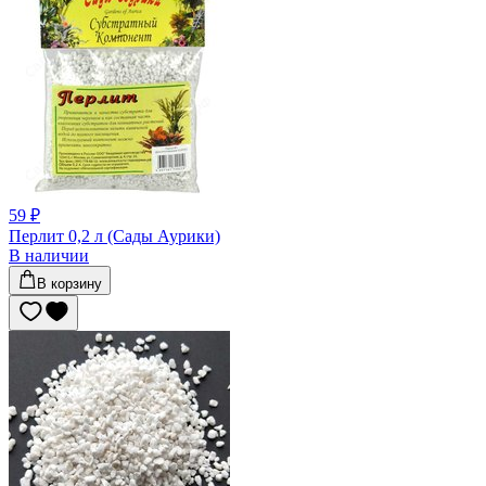
59 ₽
Перлит 0,2 л (Сады Аурики)
В наличии
В корзину