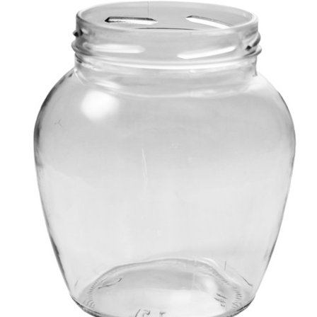
Выберите город
Обратный звонок
Заказать обратный звонок
Каталог
Семена
Грунты
Газонные травы, сидераты
Горшки, рассадники, аксессуары
Посадочный материал
Садовый инструмент, инвентарь
Консервирование
Средства защиты, удобрения, добавки, химия
Обустройство сада, декор