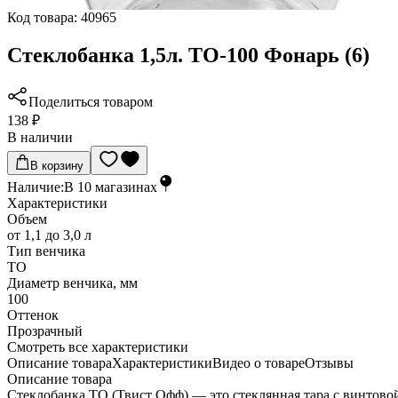
Код товара:
40965
Стеклобанка 1,5л. ТО-100 Фонарь (6)
Поделиться товаром
138 ₽
В наличии
В корзину
Наличие:
В
10
магазинах
Характеристики
Объем
от 1,1 до 3,0 л
Тип венчика
ТО
Диаметр венчика, мм
100
Оттенок
Прозрачный
Cмотреть все характеристики
Описание товара
Характеристики
Видео о товаре
Отзывы
Описание товара
Стеклобанка ТО (Твист Офф) — это стеклянная тара с винтов