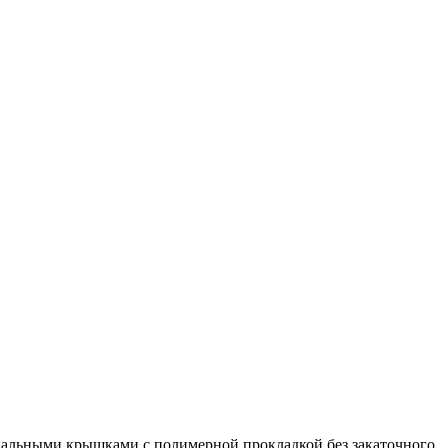
циальными крышками с полимерной прокладкой без закаточного