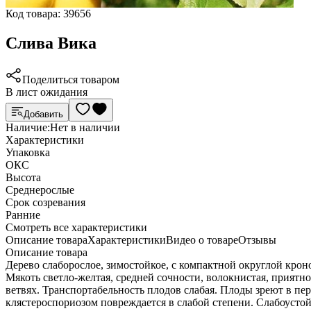
Код товара:
39656
Слива Вика
Поделиться товаром
В лист ожидания
Добавить
Наличие:
Нет в наличии
Характеристики
Упаковка
ОКС
Высота
Среднерослые
Срок созревания
Ранние
Cмотреть все характеристики
Описание товара
Характеристики
Видео о товаре
Отзывы
Описание товара
Дерево слаборослое, зимостойкое, с компактной округлой крон
Мякоть светло-желтая, средней сочности, волокнистая, приятно
ветвях. Транспортабельность плодов слабая. Плоды зреют в пе
клястероспориозом повреждается в слабой степени. Слабоусто