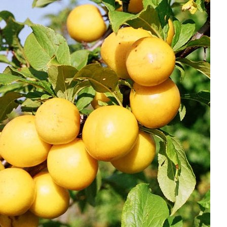
Выберите город
Обратный звонок
Заказать обратный звонок
Каталог
Семена
Грунты
Газонные травы, сидераты
Горшки, рассадники, аксессуары
Посадочный материал
Садовый инструмент, инвентарь
Консервирование
Средства защиты, удобрения, добавки, химия
Обустройство сада, декор