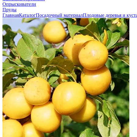
Опрыскиватели
Пруды
Главная
Каталог
Посадочный материал
Плодовые деревья и куст