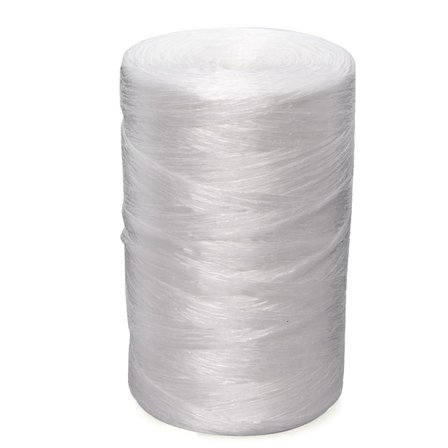
Выберите город
Обратный звонок
Заказать обратный звонок
Каталог
Семена
Грунты
Газонные травы, сидераты
Горшки, рассадники, аксессуары
Посадочный материал
Садовый инструмент, инвентарь
Консервирование
Средства защиты, удобрения, добавки, химия
Обустройство сада, декор