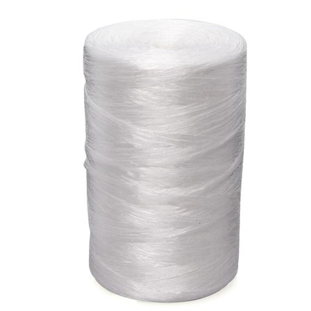
Выберите город
Обратный звонок
Заказать обратный звонок
Каталог
Семена
Грунты
Газонные травы, сидераты
Горшки, рассадники, аксессуары
Посадочный материал
Садовый инструмент, инвентарь
Консервирование
Средства защиты, удобрения, добавки, химия
Обустройство сада, декор