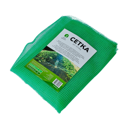
Выберите город
Обратный звонок
Заказать обратный звонок
Каталог
Семена
Грунты
Газонные травы, сидераты
Горшки, рассадники, аксессуары
Посадочный материал
Садовый инструмент, инвентарь
Консервирование
Средства защиты, удобрения, добавки, химия
Обустройство сада, декор