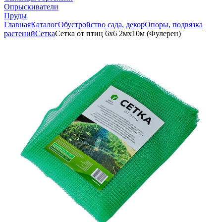
Опрыскиватели
Пруды
Главная
Каталог
Обустройство сада, декор
Опоры, подвязка
растений
Сетка
Сетка от птиц 6х6 2мх10м (Фулерен)