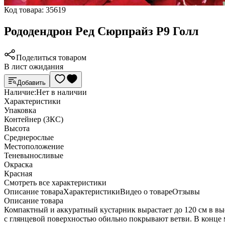
Код товара:
35619
Рододендрон Ред Сюрпрайз Р9 Голл
Поделиться товаром
В лист ожидания
Добавить
Наличие:
Нет в наличии
Характеристики
Упаковка
Контейнер (ЗКС)
Высота
Среднерослые
Местоположение
Теневыносливые
Окраска
Красная
Cмотреть все характеристики
Описание товара
Характеристики
Видео о товаре
Отзывы
Описание товара
Компактный и аккуратный кустарник вырастает до 120 см в вы
с глянцевой поверхностью обильно покрывают ветви. В конце м