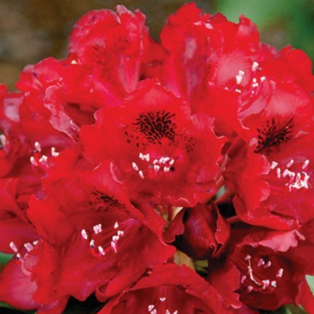
Выберите город
Обратный звонок
Заказать обратный звонок
Каталог
Семена
Грунты
Газонные травы, сидераты
Горшки, рассадники, аксессуары
Посадочный материал
Садовый инструмент, инвентарь
Консервирование
Средства защиты, удобрения, добавки, химия
Обустройство сада, декор