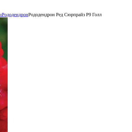
и
Рододендрон
Рододендрон Ред Сюрпрайз Р9 Голл