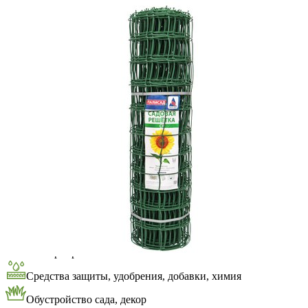
Выберите город
Обратный звонок
Заказать обратный звонок
Каталог
Семена
Грунты
Газонные травы, сидераты
Горшки, рассадники, аксессуары
Посадочный материал
Садовый инструмент, инвентарь
Консервирование
Средства защиты, удобрения, добавки, химия
Обустройство сада, декор