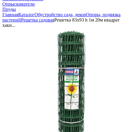
Опрыскиватели
Пруды
Главная
Каталог
Обустройство сада, декор
Опоры, подвязка
растений
Решетка садовая
Решетка 83х93 h 1м 20м квадрат
хаки...