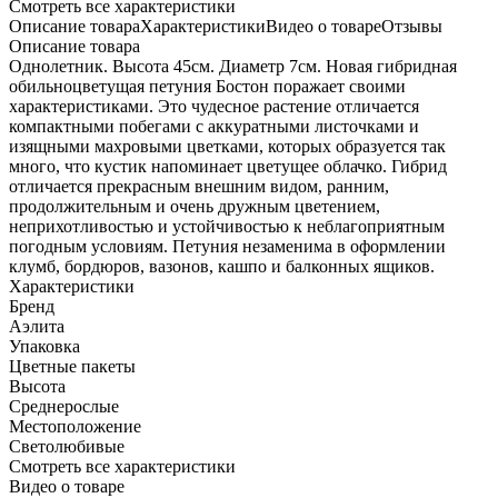
Cмотреть все характеристики
Описание товара
Характеристики
Видео о товаре
Отзывы
Описание товара
Однолетник. Высота 45см. Диаметр 7см. Новая гибридная
обильноцветущая петуния Бостон поражает своими
характеристиками. Это чудесное растение отличается
компактными побегами с аккуратными листочками и
изящными махровыми цветками, которых образуется так
много, что кустик напоминает цветущее облачко. Гибрид
отличается прекрасным внешним видом, ранним,
продолжительным и очень дружным цветением,
неприхотливостью и устойчивостью к неблагоприятным
погодным условиям. Петуния незаменима в оформлении
клумб, бордюров, вазонов, кашпо и балконных ящиков.
Характеристики
Бренд
Аэлита
Упаковка
Цветные пакеты
Высота
Среднерослые
Местоположение
Светолюбивые
Cмотреть все характеристики
Видео о товаре