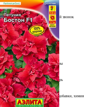
Выберите город
Обратный звонок
Заказать обратный звонок
Каталог
Семена
Грунты
Газонные травы, сидераты
Горшки, рассадники, аксессуары
Посадочный материал
Садовый инструмент, инвентарь
Консервирование
Средства защиты, удобрения, добавки, химия
Обустройство сада, декор