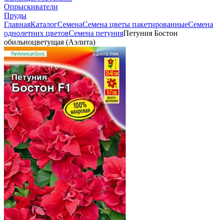
Опрыскиватели
Пруды
Главная
Каталог
Семена
Семена цветы пакетированные
Семена
однолетних цветов
Семена петуния
Петуния Бостон
обильноцветущая (Аэлита)