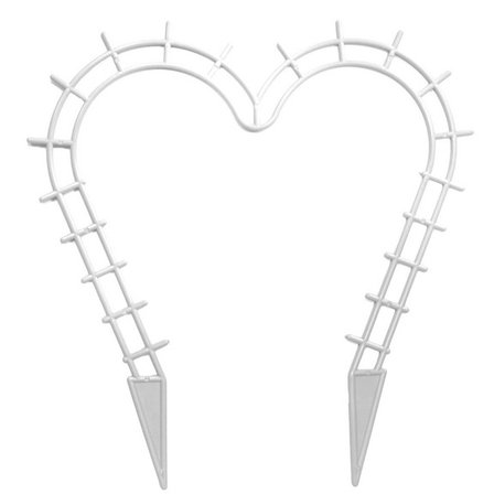
Выберите город
Обратный звонок
Заказать обратный звонок
Каталог
Семена
Грунты
Газонные травы, сидераты
Горшки, рассадники, аксессуары
Посадочный материал
Садовый инструмент, инвентарь
Консервирование
Средства защиты, удобрения, добавки, химия
Обустройство сада, декор