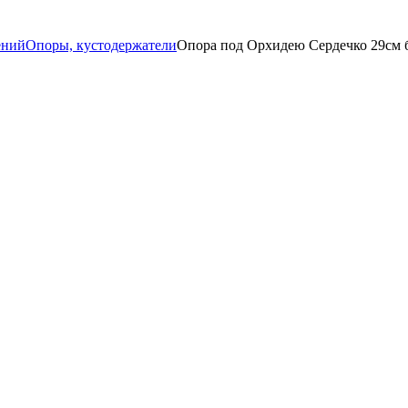
ений
Опоры, кустодержатели
Опора под Орхидею Сердечко 29см 