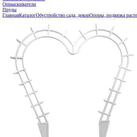
Опрыскиватели
Пруды
Главная
Каталог
Обустройство сада, декор
Опоры, подвязка раст