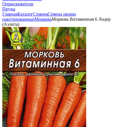
Опрыскиватели
Пруды
Главная
Каталог
Семена
Семена овощи
пакетированные
Морковь
Морковь Витаминная 6 Лидер
(Аэлита)