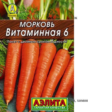
Выберите город
Обратный звонок
Заказать обратный звонок
Каталог
Семена
Грунты
Газонные травы, сидераты
Горшки, рассадники, аксессуары
Посадочный материал
Садовый инструмент, инвентарь
Консервирование
Средства защиты, удобрения, добавки, химия
Обустройство сада, декор