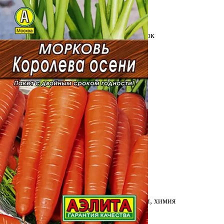
Выберите город
Обратный звонок
Заказать обратный звонок
Каталог
Семена
Грунты
Газонные травы, сидераты
Горшки, рассадники, аксессуары
Посадочный материал
Садовый инструмент, инвентарь
Консервирование
Средства защиты, удобрения, добавки, химия
Обустройство сада, декор