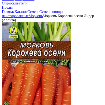
Опрыскиватели
Пруды
Главная
Каталог
Семена
Семена овощи
пакетированные
Морковь
Морковь Королева осени Лидер
(Аэлита)