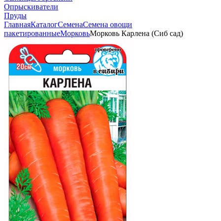
Опрыскиватели
Пруды
Главная
Каталог
Семена
Семена овощи
пакетированные
Морковь
Морковь Карлена (Сиб сад)