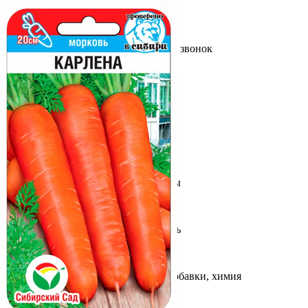
Выберите город
Обратный звонок
Заказать обратный звонок
Каталог
Семена
Грунты
Газонные травы, сидераты
Горшки, рассадники, аксессуары
Посадочный материал
Садовый инструмент, инвентарь
Консервирование
Средства защиты, удобрения, добавки, химия
Обустройство сада, декор