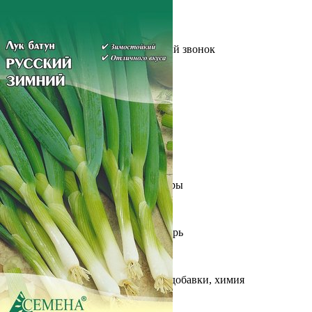
Выберите город
Обратный звонок
Заказать обратный звонок
Каталог
Семена
Грунты
Газонные травы, сидераты
Горшки, рассадники, аксессуары
Посадочный материал
Садовый инструмент, инвентарь
Консервирование
Средства защиты, удобрения, добавки, химия
Обустройство сада, декор