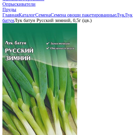
Опрыскиватели
Пруды
Главная
Каталог
Семена
Семена овощи пакетированные
Лук
Лук
батун
Лук батун Русский зимний, 0,5г (цв.)