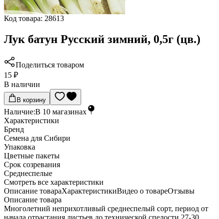
Код товара:
28613
Лук батун Русский зимний, 0,5г (цв.)
Поделиться товаром
15 ₽
В наличии
В корзину
Наличие:
В
10
магазинах
Характеристики
Бренд
Семена для Сибири
Упаковка
Цветные пакеты
Срок созревания
Среднеспелые
Cмотреть все характеристики
Описание товара
Характеристики
Видео о товаре
Отзывы
Описание товара
Многолетний неприхотливый среднеспелый сорт, период от
начала отрастания листьев до технической спелости 27-30