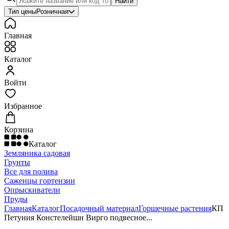
Найти
Тип цены
Розничная
Главная
Каталог
Войти
Избранное
Корзина
Каталог
Земляника садовая
Грунты
Все для полива
Саженцы гортензии
Опрыскиватели
Пруды
Главная
Каталог
Посадочный материал
Горшечные растения
КП
Петуния Констелейшн Вирго подвесное...