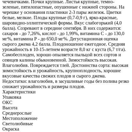
чечевичками. Почки крупные. Листья крупные, темно-
зеленые, пятилопастные, опушенные с нижней стороны. На
черешке у основания пластинки 2-3 пары железок. Цветки
белые, мелкие. Плоды крупные (0,7-0,9 г), ярко-красные,
шаровидно-эллиптической формы. Вкус слабогорький (4,0
балла). Созревают в середине сентября. В них содержится:
сахаров - до 7,26%, кислот - до 1,99%, витамина С - до 130,0
мг%, витамина Р - до 650,0 мг%. Дегустационная оценка
сырого джема 4,2 балла. Плодоношение ежегодное. Средняя
урожайность в 10-15-летнем возрасте 8,0 кг с куста (6,7 т/га).
Самобесплоден, хорошо опыляется пыльцой всех сортов и
сеянцев калины обыкновенной. Зимостойкость высокая.
Влаголюбив. Повреждается тлей. Достоинства сорта: высокая
зимостойкость и урожайность, крупноплодность, хорошие
вкусовые качества свежих плодов и сырого джема.
Недостатки: влаголюбив, в засушливые годы без полива резко
снижает урожайность и размеры плодов.
Характеристики
Упаковка
ОКС
Высота
Среднерослые
Местоположение
Светолюбивые
Окраска