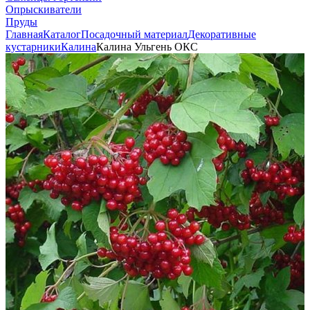
Опрыскиватели
Пруды
Главная
Каталог
Посадочный материал
Декоративные
кустарники
Калина
Калина Ульгень ОКС