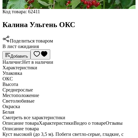
Код товара:
62411
Калина Ульгень ОКС
Поделиться товаром
В лист ожидания
Добавить
Наличие:
Нет в наличии
Характеристики
Упаковка
ОКС
Высота
Среднерослые
Местоположение
Светолюбивые
Окраска
Белая
Cмотреть все характеристики
Описание товара
Характеристики
Видео о товаре
Отзывы
Описание товара
Куст высокий (до 3,5 м). Побеги светло-серые, гладкие, с