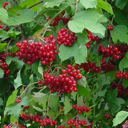
Выберите город
Обратный звонок
Заказать обратный звонок
Каталог
Семена
Грунты
Газонные травы, сидераты
Горшки, рассадники, аксессуары
Посадочный материал
Садовый инструмент, инвентарь
Консервирование
Средства защиты, удобрения, добавки, химия
Обустройство сада, декор