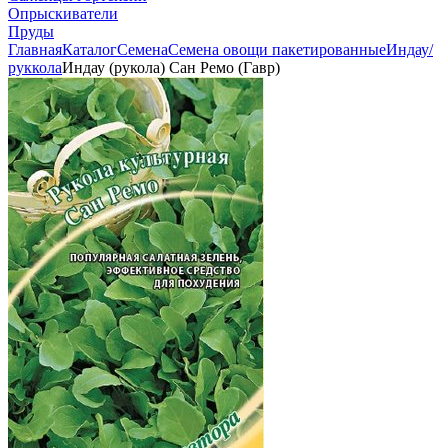
Опрыскиватели
Пруды
Главная
Каталог
Семена
Семена овощи пакетированные
Индау/
руккола
Индау (рукола) Сан Ремо (Гавр)