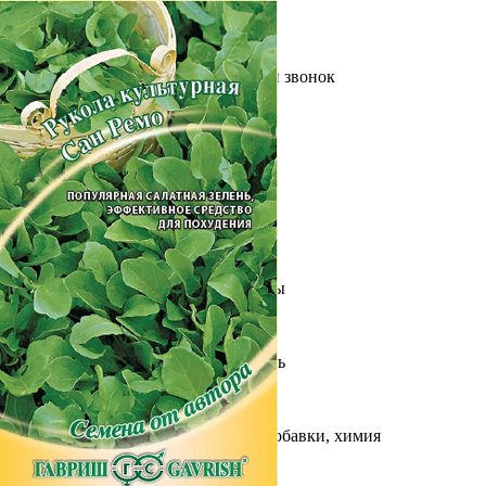
Выберите город
Обратный звонок
Заказать обратный звонок
Каталог
Семена
Грунты
Газонные травы, сидераты
Горшки, рассадники, аксессуары
Посадочный материал
Садовый инструмент, инвентарь
Консервирование
Средства защиты, удобрения, добавки, химия
Обустройство сада, декор