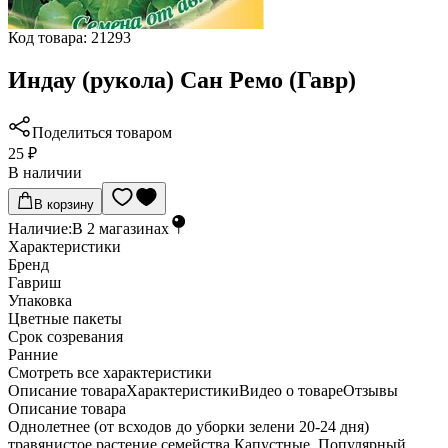
Код товара:
21293
Индау (рукола) Сан Ремо (Гавр)
Поделиться товаром
25 ₽
В наличии
В корзину
Наличие:
В
2
магазинах
Характеристики
Бренд
Гавриш
Упаковка
Цветные пакеты
Срок созревания
Ранние
Cмотреть все характеристики
Описание товара
Характеристики
Видео о товаре
Отзывы
Описание товара
Однолетнее (от всходов до уборки зелени 20-24 дня)
травянистое растение семейства Капустные. Популярный