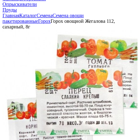
Опрыскиватели
Пруды
Главная
Каталог
Семена
Семена овощи
пакетированные
Горох
Горох овощной Жегалова 112,
сахарный, 8г