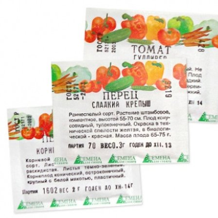
Выберите город
Обратный звонок
Заказать обратный звонок
Каталог
Семена
Грунты
Газонные травы, сидераты
Горшки, рассадники, аксессуары
Посадочный материал
Садовый инструмент, инвентарь
Консервирование
Средства защиты, удобрения, добавки, химия
Обустройство сада, декор