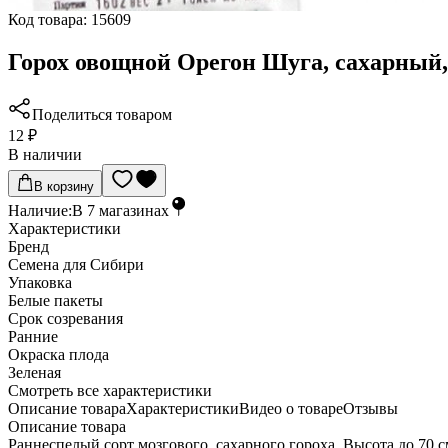
Код товара:
15609
Горох овощной Орегон Шуга, сахарный,
Поделиться товаром
12 ₽
В наличии
В корзину
Наличие:
В
7
магазинах
Характеристики
Бренд
Семена для Сибири
Упаковка
Белые пакеты
Срок созревания
Ранние
Окраска плода
Зеленая
Cмотреть все характеристики
Описание товара
Характеристики
Видео о товаре
Отзывы
Описание товара
Раннеспелый сорт мозгового, сахарного гороха. Высота до 70