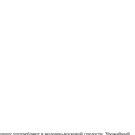
 в пищу употребляют в молочно-восковой спелости. Урожайный,