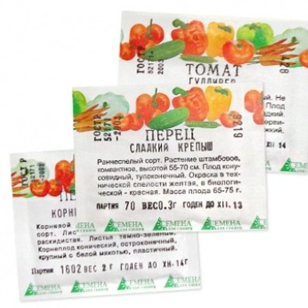
Выберите город
Обратный звонок
Заказать обратный звонок
Каталог
Семена
Грунты
Газонные травы, сидераты
Горшки, рассадники, аксессуары
Посадочный материал
Садовый инструмент, инвентарь
Консервирование
Средства защиты, удобрения, добавки, химия
Обустройство сада, декор