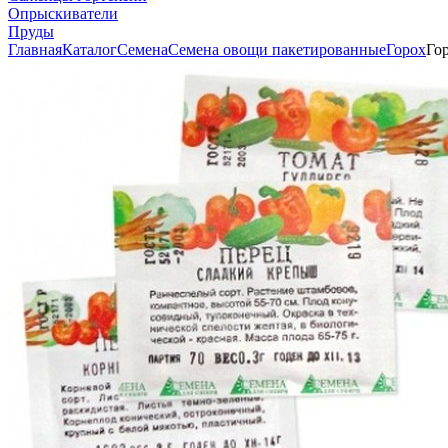
Опрыскиватели
Пруды
Главная
Каталог
Семена
Семена овощи пакетированные
Горох
Го