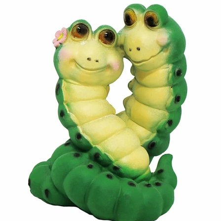
Выберите город
Обратный звонок
Заказать обратный звонок
Каталог
Семена
Грунты
Газонные травы, сидераты
Горшки, рассадники, аксессуары
Посадочный материал
Садовый инструмент, инвентарь
Консервирование
Средства защиты, удобрения, добавки, химия
Обустройство сада, декор