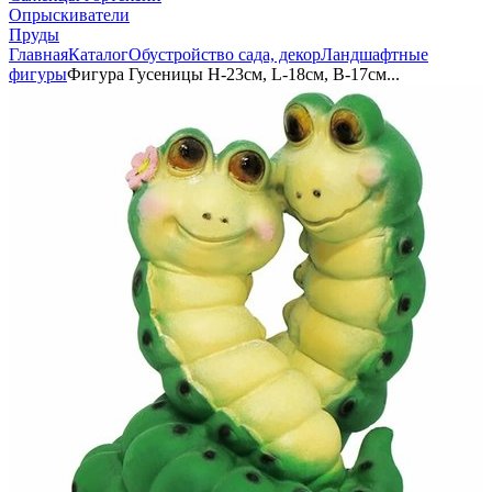
Опрыскиватели
Пруды
Главная
Каталог
Обустройство сада, декор
Ландшафтные
фигуры
Фигура Гусеницы Н-23см, L-18см, В-17см...