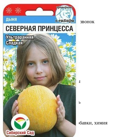
Выберите город
Обратный звонок
Заказать обратный звонок
Каталог
Семена
Грунты
Газонные травы, сидераты
Горшки, рассадники, аксессуары
Посадочный материал
Садовый инструмент, инвентарь
Консервирование
Средства защиты, удобрения, добавки, химия
Обустройство сада, декор