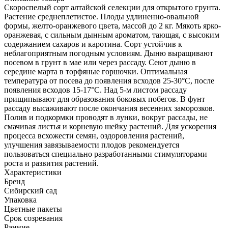
Скороспелый сорт алтайской селекции для открытого грунта.
Растение среднеплетистое. Плоды удлиненно-овальной
формы, желто-оранжевого цвета, массой до 2 кг. Мякоть ярко-
оранжевая, с сильным дынным ароматом, тающая, с высоким
содержанием сахаров и каротина. Сорт устойчив к
неблагоприятным погодным условиям. Дыню выращивают
посевом в грунт в мае или через рассаду. Сеют дыню в
середине марта в торфяные горшочки. Оптимальная
температура от посева до появления всходов 25-30°С, после
появления всходов 15-17°С. Над 5-м листом рассаду
прищипывают для образования боковых побегов. В фунт
рассаду высаживают после окончания весенних заморозков.
Полив и подкормки проводят в лунки, вокруг рассады, не
смачивая листья и корневую шейку растений. Для ускорения
процесса всхожести семян, оздоровления растений,
улучшения завязываемости плодов рекомендуется
пользоваться специально разработанными стимуляторами
роста и развития растений.
Характеристики
Бренд
Сибирский сад
Упаковка
Цветные пакеты
Срок созревания
Ранние