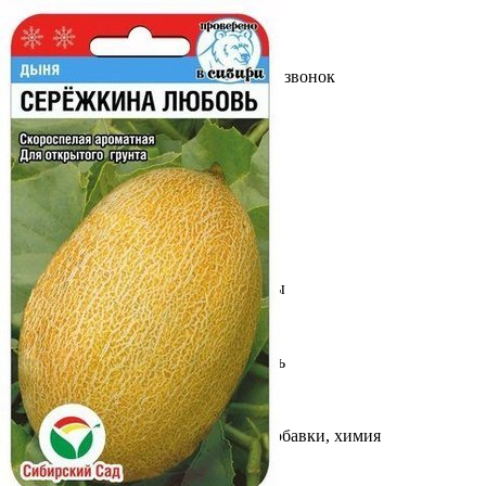
Выберите город
Обратный звонок
Заказать обратный звонок
Каталог
Семена
Грунты
Газонные травы, сидераты
Горшки, рассадники, аксессуары
Посадочный материал
Садовый инструмент, инвентарь
Консервирование
Средства защиты, удобрения, добавки, химия
Обустройство сада, декор