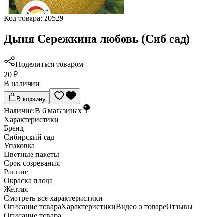
Код товара:
20529
Дыня Сережкина любовь (Сиб сад)
Поделиться товаром
20 ₽
В наличии
В корзину
Наличие:
В
6
магазинах
Характеристики
Бренд
Сибирский сад
Упаковка
Цветные пакеты
Срок созревания
Ранние
Окраска плода
Желтая
Cмотреть все характеристики
Описание товара
Характеристики
Видео о товаре
Отзывы
Описание товара