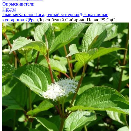
Опрыскиватели
Пруды
Главная
Каталог
Посадочный материал
Декоративные
кустарники
Дёрен
Дерен белый Сибириан Перлс Р9 СдС