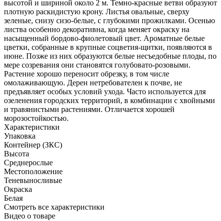
высотой и шириной около 2 м. Темно-красные ветви образуют
плотную раскидистую крону. Листья овальные, сверху
зеленые, снизу сизо-белые, с глубокими прожилками. Осенью
листва особенно декоративна, когда меняет окраску на
насыщенный бордово-фиолетовый цвет. Ароматные белые
цветки, собранные в крупные соцветия-щитки, появляются в
июне. Позже из них образуются белые несъедобные плоды, по
мере созревания они становятся голубовато-розовыми.
Растение хорошо переносит обрезку, в том числе
омолаживающую. Дерен нетребователен к почве, не
предъявляет особых условий ухода. Часто используется для
озеленения городских территорий, в комбинации с хвойными
и травянистыми растениями. Отличается хорошей
морозостойкостью.
Характеристики
Упаковка
Контейнер (ЗКС)
Высота
Среднерослые
Местоположение
Теневыносливые
Окраска
Белая
Cмотреть все характеристики
Видео о товаре