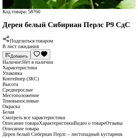
Код товара:
58760
Дерен белый Сибириан Перлс Р9 СдС
Поделиться товаром
В лист ожидания
Добавить
Наличие:
Нет в наличии
Характеристики
Упаковка
Контейнер (ЗКС)
Высота
Среднерослые
Местоположение
Теневыносливые
Окраска
Белая
Cмотреть все характеристики
Описание товара
Характеристики
Видео о товаре
Отзывы
Описание товара
Дерен белый Сибериан Перлс – листопадный кустарник