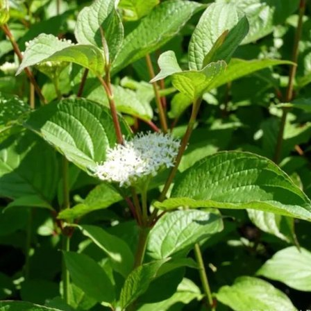
Выберите город
Обратный звонок
Заказать обратный звонок
Каталог
Семена
Грунты
Газонные травы, сидераты
Горшки, рассадники, аксессуары
Посадочный материал
Садовый инструмент, инвентарь
Консервирование
Средства защиты, удобрения, добавки, химия
Обустройство сада, декор