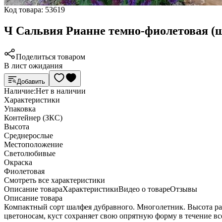
Код товара:
53619
Ч Сальвия Рианне темно-фиолетовая (
Поделиться товаром
В лист ожидания
Добавить
Наличие:
Нет в наличии
Характеристики
Упаковка
Контейнер (ЗКС)
Высота
Среднерослые
Местоположение
Светолюбивые
Окраска
Фиолетовая
Cмотреть все характеристики
Описание товара
Характеристики
Видео о товаре
Отзывы
Описание товара
Компактный сорт шалфея дубравного. Многолетник. Высота рас
цветоносам, куст сохраняет свою опрятную форму в течение вс