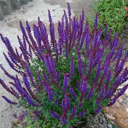
Выберите город
Обратный звонок
Заказать обратный звонок
Каталог
Семена
Грунты
Газонные травы, сидераты
Горшки, рассадники, аксессуары
Посадочный материал
Садовый инструмент, инвентарь
Консервирование
Средства защиты, удобрения, добавки, химия
Обустройство сада, декор