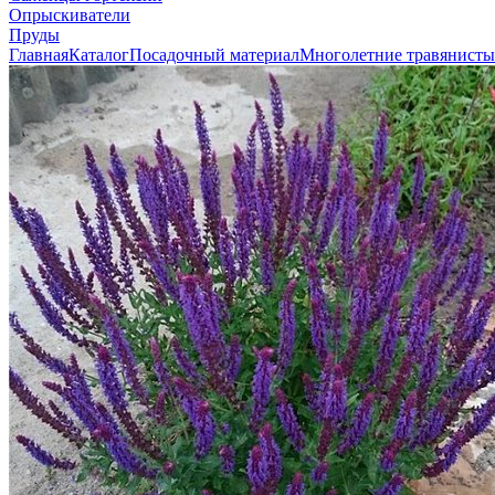
Опрыскиватели
Пруды
Главная
Каталог
Посадочный материал
Многолетние травянисты