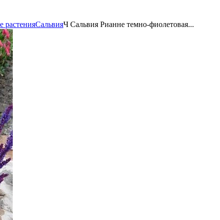
е растения
Сальвия
Ч Сальвия Рианне темно-фиолетовая...