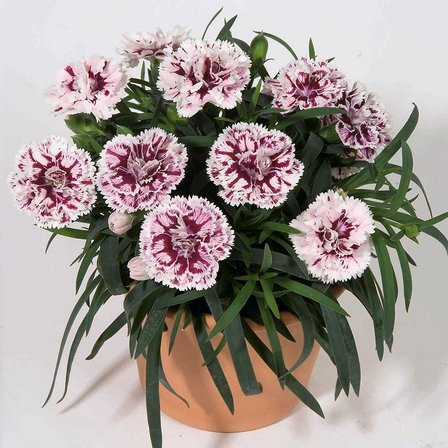
Выберите город
Обратный звонок
Заказать обратный звонок
Каталог
Семена
Грунты
Газонные травы, сидераты
Горшки, рассадники, аксессуары
Посадочный материал
Садовый инструмент, инвентарь
Консервирование
Средства защиты, удобрения, добавки, химия
Обустройство сада, декор