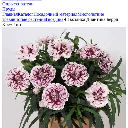
Опрыскиватели
Пруды
Главная
Каталог
Посадочный материал
Многолетние
травянистые растения
Гвоздика
Ч Гвоздика Диантика Берри
Крем 1шт