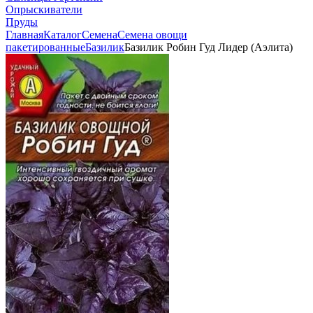
Опрыскиватели
Пруды
Главная
Каталог
Семена
Семена овощи
пакетированные
Базилик
Базилик Робин Гуд Лидер (Аэлита)