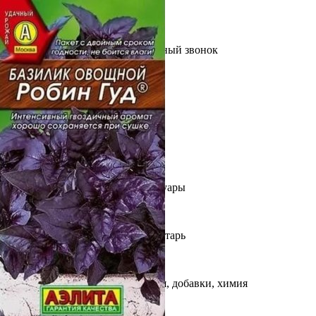
Выберите город
Обратный звонок
Заказать обратный звонок
Каталог
Семена
Грунты
Газонные травы, сидераты
Горшки, рассадники, аксессуары
Посадочный материал
Садовый инструмент, инвентарь
Консервирование
Средства защиты, удобрения, добавки, химия
Обустройство сада, декор