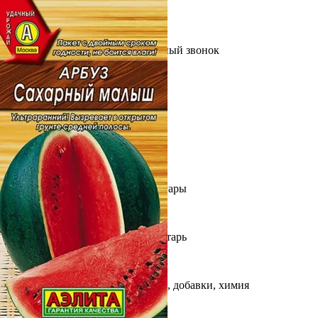
Выберите город
Обратный звонок
Заказать обратный звонок
Каталог
Семена
Грунты
Газонные травы, сидераты
Горшки, рассадники, аксессуары
Посадочный материал
Садовый инструмент, инвентарь
Консервирование
Средства защиты, удобрения, добавки, химия
Обустройство сада, декор