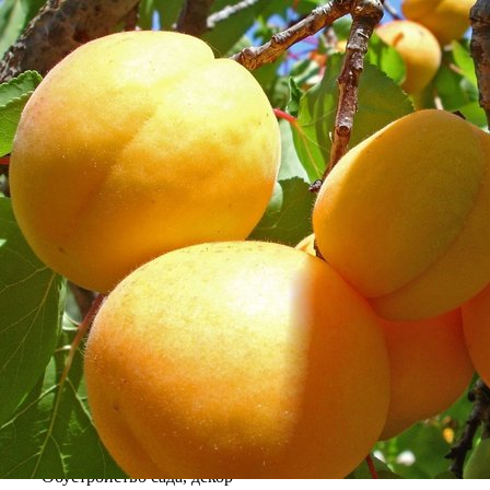
Выберите город
Обратный звонок
Заказать обратный звонок
Каталог
Семена
Грунты
Газонные травы, сидераты
Горшки, рассадники, аксессуары
Посадочный материал
Садовый инструмент, инвентарь
Консервирование
Средства защиты, удобрения, добавки, химия
Обустройство сада, декор