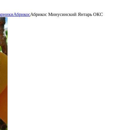
арники
Абрикос
Абрикос Минусинский Янтарь ОКС