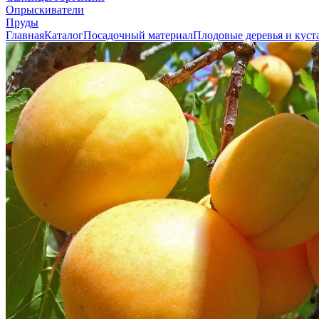
Опрыскиватели
Пруды
Главная
Каталог
Посадочный материал
Плодовые деревья и куст