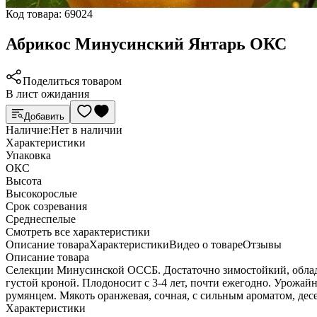
Код товара:
69024
Абрикос Минусинский Янтарь ОКС
Поделиться товаром
В лист ожидания
Добавить
Наличие:
Нет в наличии
Характеристики
Упаковка
ОКС
Высота
Высокорослые
Срок созревания
Среднеспелые
Cмотреть все характеристики
Описание товара
Характеристики
Видео о товаре
Отзывы
Описание товара
Селекции Минусинской ОССБ. Достаточно зимостойкий, обладае
густой кроной. Плодоносит с 3-4 лет, почти ежегодно. Урожайно
румянцем. Мякоть оранжевая, сочная, с сильным ароматом, десер
Характеристики